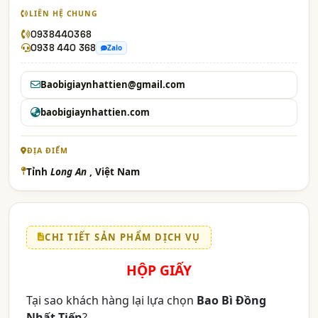
LIÊN HỆ CHUNG
0938440368
0938 440 368
Zalo
Baobigiaynhattien@gmail.com
baobigiaynhattien.com
ĐỊA ĐIỂM
Tỉnh
Long An
, Việt Nam
CHI TIẾT SẢN PHẨM DỊCH VỤ
HỘP GIẤY
Tại sao khách hàng lại lựa chọn
Bao Bì Đồng
Nhất Tiến
?