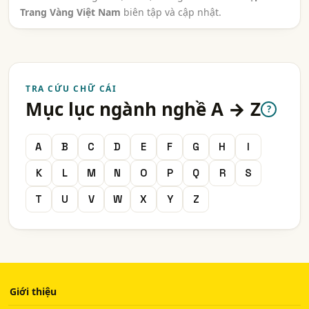
Trang Vàng Việt Nam
biên tập và cập nhật.
TRA CỨU CHỮ CÁI
Mục lục ngành nghề A → Z
?
A
B
C
D
E
F
G
H
I
K
L
M
N
O
P
Q
R
S
T
U
V
W
X
Y
Z
Giới thiệu