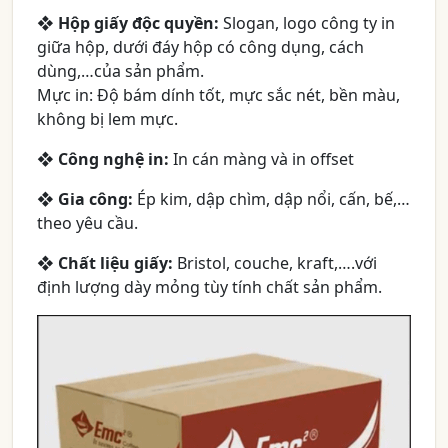
❖
Hộp giấy độc quyền:
Slogan, logo công ty in
giữa hộp, dưới đáy hộp có công dụng, cách
dùng,…của sản phẩm.
Mực in: Độ bám dính tốt, mực sắc nét, bền màu,
không bị lem mực.
❖
Công nghệ in:
In cán màng và in offset
❖
Gia công:
Ép kim, dập chìm, dập nổi, cấn, bế,…
theo yêu cầu.
❖
Chất liệu giấy:
Bristol, couche, kraft,….với
định lượng dày mỏng tùy tính chất sản phẩm.