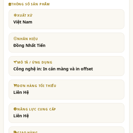
THÔNG SỐ SẢN PHẨM
XUẤT XỨ
Việt Nam
NHÃN HIỆU
Đồng Nhất Tiến
MÔ TẢ / ỨNG DỤNG
Công nghệ in: In cán màng và in offset
ĐƠN HÀNG TỐI THIỂU
Liên Hệ
NĂNG LỰC CUNG CẤP
Liên Hệ
GIAO HÀNG