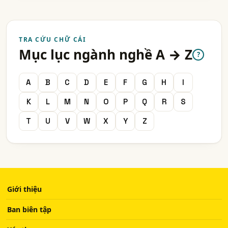
TRA CỨU CHỮ CÁI
Mục lục ngành nghề A → Z
?
A
B
C
D
E
F
G
H
I
K
L
M
N
O
P
Q
R
S
T
U
V
W
X
Y
Z
Giới thiệu
Ban biên tập