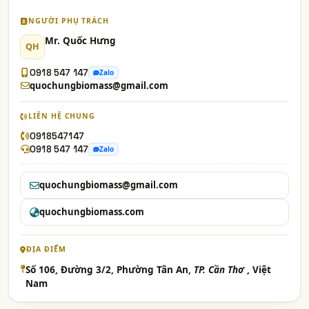
NGƯỜI PHỤ TRÁCH
Mr. Quốc Hưng
QH
0918 547 147
Zalo
quochungbiomass@gmail.com
LIÊN HỆ CHUNG
0918547147
0918 547 147
Zalo
quochungbiomass@gmail.com
quochungbiomass.com
ĐỊA ĐIỂM
Số 106, Đường 3/2, Phường Tân An,
TP. Cần Thơ
, Việt
Nam