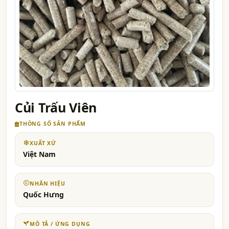
Củi Trấu Viên
THÔNG SỐ SẢN PHẨM
XUẤT XỨ
Việt Nam
NHÃN HIỆU
Quốc Hưng
MÔ TẢ / ỨNG DỤNG