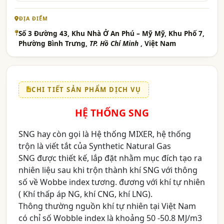
ĐỊA ĐIỂM
Số 3 Đường 43, Khu Nhà Ở An Phú – Mỹ Mỹ, Khu Phố 7,
Phường Bình Trưng,
TP. Hồ Chí Minh
, Việt Nam
CHI TIẾT SẢN PHẨM DỊCH VỤ
HỆ THỐNG SNG
SNG hay còn gọi là Hệ thống MIXER, hệ thống
trộn là viết tắt của Synthetic Natural Gas
SNG được thiết kế, lắp đặt nhằm mục đích tạo ra
nhiên liệu sau khi trộn thành khí SNG với thông
số về Wobbe index tương. đương với khí tự nhiên
( Khí thấp áp NG, khí CNG, khí LNG).
Thông thường nguồn khí tự nhiên tại Việt Nam
có chỉ số Wobble index là khoảng 50 -50.8 MJ/m3