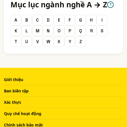
Mục lục ngành nghề A → Z
?
A
B
C
D
E
F
G
H
I
K
L
M
N
O
P
Q
R
S
T
U
V
W
X
Y
Z
Giới thiệu
Ban biên tập
Xác thực
Quy chế hoạt động
Chính sách bảo mật