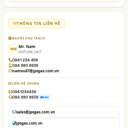
THÔNG TIN LIÊN HỆ
NGƯỜI PHỤ TRÁCH
Mr. Nam
MN
HOTLINE 24/7
0941 234 456
094 880 8839
namvu87@jpsgas.com.vn
LIÊN HỆ CHUNG
0941234456
094 880 8839
Zalo
sales@jpsgas.com.vn
jpsgas.com.vn