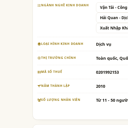
NGÀNH NGHỀ KINH DOANH
Vận Tải - Công
Hải Quan - Dị
Xuất Nhập Khẩ
Dịch vụ
LOẠI HÌNH KINH DOANH
Toàn quốc, Quố
THỊ TRƯỜNG CHÍNH
0201992153
MÃ SỐ THUẾ
2010
NĂM THÀNH LẬP
Từ 11 - 50 ngườ
SỐ LƯỢNG NHÂN VIÊN