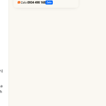
Zalo:
0934 498 168
Zalo
n)
ủa
nh