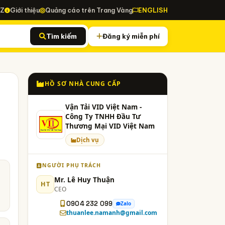
-Z
Giới thiệu
Quảng cáo trên Trang Vàng
ENGLISH
Tìm kiếm
Đăng ký miễn phí
HỒ SƠ NHÀ CUNG CẤP
Vận Tải VID Việt Nam -
Công Ty TNHH Đầu Tư
Thương Mại VID Việt Nam
Dịch vụ
NGƯỜI PHỤ TRÁCH
Mr. Lê Huy Thuận
HT
CEO
0904 232 099
Zalo
thuanlee.namanh@gmail.com