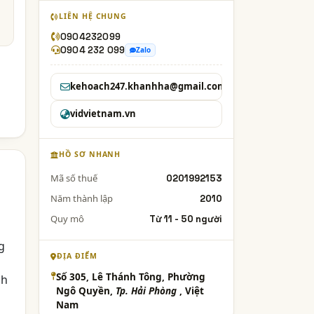
LIÊN HỆ CHUNG
0904232099
0904 232 099
Zalo
kehoach247.khanhha@gmail.com
vidvietnam.vn
HỒ SƠ NHANH
Mã số thuế
0201992153
Năm thành lập
2010
Quy mô
Từ 11 - 50 người
g
ĐỊA ĐIỂM
Số 305, Lê Thánh Tông, Phường
nh
Ngô Quyền,
Tp. Hải Phòng
, Việt
Nam