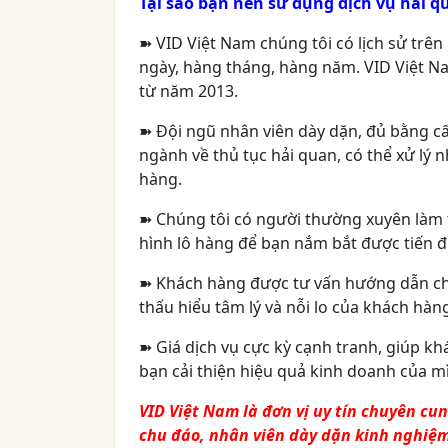
Tại sao bạn nên sử dụng dịch vụ hải q
➽
VID Việt Nam chúng tôi có lịch sử tr
ngày, hàng tháng, hàng năm. VID Việt N
từ năm 2013.
➽
Đội ngũ nhân viên dày dặn, đủ bằng c
ngành về thủ tục hải quan, có thể xử lý 
hàng.
➽
Chúng tôi có người thường xuyên làm t
hình lô hàng để bạn nắm bắt được tiến 
➽
Khách hàng được tư vấn hướng dẫn chi 
thấu hiểu tâm lý và nỗi lo của khách hà
➽
Giá dịch vụ cực kỳ cạnh tranh, giúp kh
bạn cải thiện hiệu quả kinh doanh của m
VID Việt Nam là đơn vị uy tín chuyên cu
chu đáo, nhân viên dày dặn kinh nghiệm