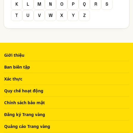
K
L
M
N
O
P
Q
R
S
T
U
V
W
X
Y
Z
Giới thiệu
Ban biên tập
Xác thực
Quy chế hoạt động
Chính sách bảo mật
Đăng ký Trang vàng
Quảng cáo Trang vàng