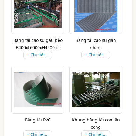
Băng tải cao su gầu bèo
Băng tải cao su gân
B400xL6000xH4500 di
nhám
+ Chi tiết...
động
+ Chi tiết...
Băng tải PVC
Khung băng tải con lăn
cong
+ Chi tiết...
+ Chi tiết...