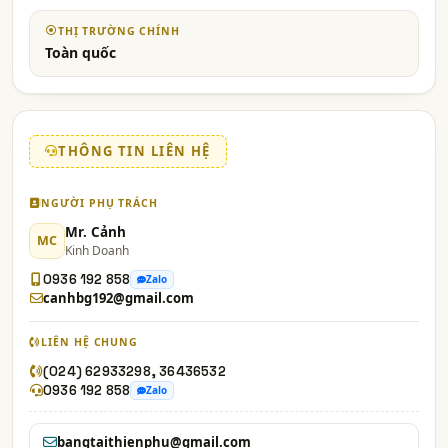
THỊ TRƯỜNG CHÍNH
Toàn quốc
THÔNG TIN LIÊN HỆ
NGƯỜI PHỤ TRÁCH
Mr. Cảnh
MC
Kinh Doanh
0936 192 858
Zalo
canhbg192@gmail.com
LIÊN HỆ CHUNG
(024) 62933298, 36436532
0936 192 858
Zalo
bangtaithienphu@gmail.com