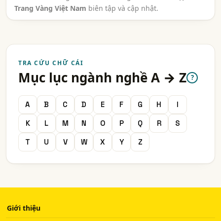
Trang Vàng Việt Nam
biên tập và cập nhật.
TRA CỨU CHỮ CÁI
Mục lục ngành nghề A → Z
?
A
B
C
D
E
F
G
H
I
K
L
M
N
O
P
Q
R
S
T
U
V
W
X
Y
Z
Giới thiệu