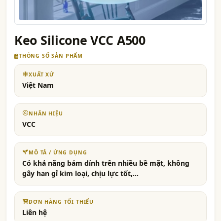
Keo Silicone VCC A500
THÔNG SỐ SẢN PHẨM
XUẤT XỨ
Việt Nam
NHÃN HIỆU
VCC
MÔ TẢ / ỨNG DỤNG
Có khả năng bám dính trên nhiều bề mặt, không
gây han gỉ kim loại, chịu lực tốt,...
ĐƠN HÀNG TỐI THIỂU
Liên hệ