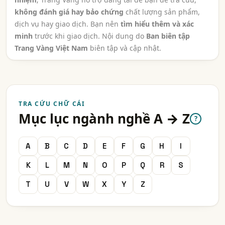
không đánh giá hay bảo chứng
chất lượng sản phẩm,
dịch vụ hay giao dịch. Bạn nên
tìm hiểu thêm và xác
minh
trước khi giao dịch. Nội dung do
Ban biên tập
Trang Vàng Việt Nam
biên tập và cập nhật.
TRA CỨU CHỮ CÁI
Mục lục ngành nghề A → Z
?
A
B
C
D
E
F
G
H
I
K
L
M
N
O
P
Q
R
S
T
U
V
W
X
Y
Z