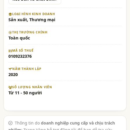
LOẠI HÌNH KINH DOANH
Sản xuất, Thương mại
THỊ TRƯỜNG CHÍNH
Toàn quốc
MÃ SỐ THUẾ
0109232376
NĂM THÀNH LẬP
2020
SỐ LƯỢNG NHÂN VIÊN
Từ 11 - 50 người
Thông tin do
doanh nghiệp cung cấp và chịu trách
nhiệm
; Trang Vàng hỗ trợ đăng tải để bạn dễ tra cứu,