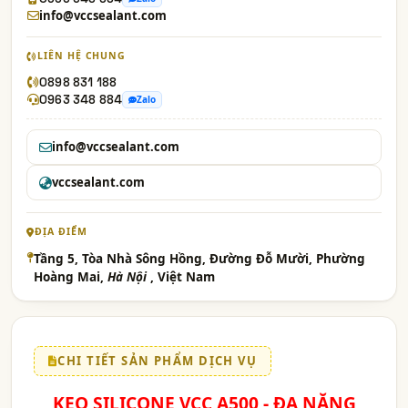
info@vccsealant.com
LIÊN HỆ CHUNG
0898 831 188
0963 348 884
Zalo
info@vccsealant.com
vccsealant.com
ĐỊA ĐIỂM
Tầng 5, Tòa Nhà Sông Hồng, Đường Đỗ Mười, Phường
Hoàng Mai,
Hà Nội
, Việt Nam
CHI TIẾT SẢN PHẨM DỊCH VỤ
KEO SILICONE VCC A500 - ĐA NĂNG