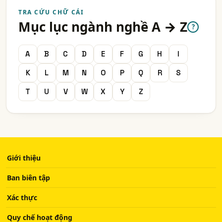
TRA CỨU CHỮ CÁI
Mục lục ngành nghề A → Z
?
A
B
C
D
E
F
G
H
I
K
L
M
N
O
P
Q
R
S
T
U
V
W
X
Y
Z
Giới thiệu
Ban biên tập
Xác thực
Quy chế hoạt động