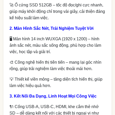
🚀 Ổ cứng SSD 512GB – tốc độ đọc/ghi cực nhanh,
giúp máy khởi động chỉ trong vài giây, cải thiện đáng
kể hiệu suất làm việc.
2. Màn Hình Sắc Nét, Trải Nghiệm Tuyệt Vời
🖥 Màn hình 14 inch WUXGA (1920 x 1200) – hình
ảnh sắc nét, màu sắc sống động, phù hợp cho làm
việc, học tập và giải trí.
🎨 Công nghệ hiển thị tiên tiến – mang lại góc nhìn
rộng, giúp trải nghiệm làm việc thoải mái hơn.
💡 Thiết kế viền mỏng – tăng diện tích hiển thị, giúp
làm việc hiệu quả hơn.
3. Kết Nối Đa Dạng, Linh Hoạt Mọi Công Việc
🔌 Cổng USB-A, USB-C, HDMI, khe cắm thẻ nhớ
SD – dễ dàng kết nối với các thiết bị ngoại vi như