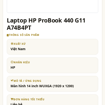
Laptop HP ProBook 440 G11
A74B4PT
THÔNG SỐ SẢN PHẨM
XUẤT XỨ
Việt Nam
NHÃN HIỆU
HP
MÔ TẢ / ỨNG DỤNG
Màn hình 14 inch WUXGA (1920 x 1200)
ĐƠN HÀNG TỐI THIỂU
Liên hệ