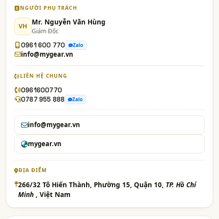
NGƯỜI PHỤ TRÁCH
Mr. Nguyễn Văn Hùng
VH
Giám Đốc
0961 600 770
Zalo
info@mygear.vn
LIÊN HỆ CHUNG
0961600770
0787 955 888
Zalo
info@mygear.vn
mygear.vn
ĐỊA ĐIỂM
266/32 Tô Hiến Thành, Phường 15, Quận 10,
TP. Hồ Chí
Minh
, Việt Nam