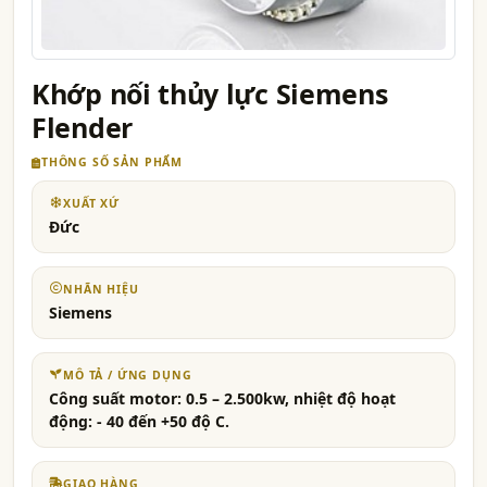
Khớp nối thủy lực Siemens
Flender
THÔNG SỐ SẢN PHẨM
XUẤT XỨ
Đức
NHÃN HIỆU
Siemens
MÔ TẢ / ỨNG DỤNG
Công suất motor: 0.5 – 2.500kw, nhiệt độ hoạt
động: - 40 đến +50 độ C.
GIAO HÀNG