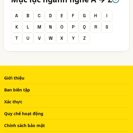
A
B
C
D
E
F
G
H
I
K
L
M
N
O
P
Q
R
S
T
U
V
W
X
Y
Z
Giới thiệu
Ban biên tập
Xác thực
Quy chế hoạt động
Chính sách bảo mật