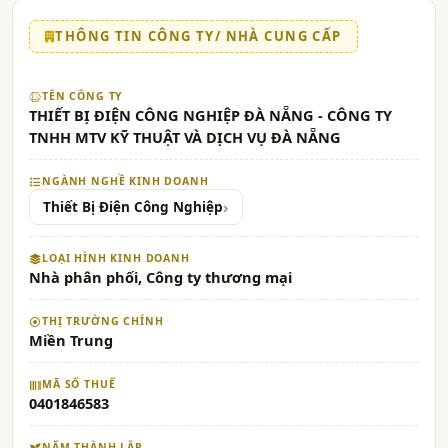
THÔNG TIN CÔNG TY/ NHÀ CUNG CẤP
TÊN CÔNG TY
THIẾT BỊ ĐIỆN CÔNG NGHIỆP ĐÀ NẴNG - CÔNG TY
TNHH MTV KỸ THUẬT VÀ DỊCH VỤ ĐÀ NẴNG
NGÀNH NGHỀ KINH DOANH
Thiết Bị Điện Công Nghiệp
LOẠI HÌNH KINH DOANH
Nhà phân phối, Công ty thương mại
THỊ TRƯỜNG CHÍNH
Miền Trung
MÃ SỐ THUẾ
0401846583
NĂM THÀNH LẬP