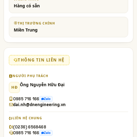
Hàng có sẵn
THỊ TRƯỜNG CHÍNH
Miền Trung
THÔNG TIN LIÊN HỆ
NGƯỜI PHỤ TRÁCH
Ông Nguyễn Hữu Đại
HĐ
0985 716 166
Zalo
dai.nh@dnengineering.vn
LIÊN HỆ CHUNG
(0236) 6568468
0985 716 166
Zalo