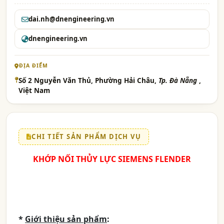
dai.nh@dnengineering.vn
dnengineering.vn
ĐỊA ĐIỂM
Số 2 Nguyễn Văn Thủ, Phường Hải Châu,
Tp. Đà Nẵng
,
Việt Nam
CHI TIẾT SẢN PHẨM DỊCH VỤ
KHỚP NỐI THỦY LỰC SIEMENS FLENDER
*
Giới thiệu sản phẩm
: