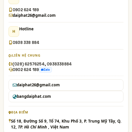
0902 624 189
daiphat26@gmail.com
Hotline
H
0938 338 884
LIÊN HỆ CHUNG
(028) 62576254, 0938338884
0902 624 189
Zalo
daiphat26@gmail.com
bangdaiphat.com
ĐỊA ĐIỂM
Số 18, Đường Số 9, Tổ 74, Khu Phố 3, P. Trung Mỹ Tây, Q.
12,
TP. Hồ Chí Minh
, Việt Nam