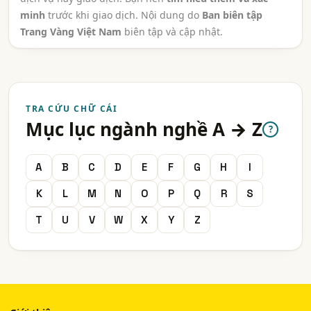
minh
trước khi giao dịch. Nội dung do
Ban biên tập
Trang Vàng Việt Nam
biên tập và cập nhật.
TRA CỨU CHỮ CÁI
Mục lục ngành nghề A → Z
?
A
B
C
D
E
F
G
H
I
K
L
M
N
O
P
Q
R
S
T
U
V
W
X
Y
Z