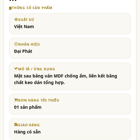
THÔNG SỐ SẢN PHẨM
XUẤT XỨ
Việt Nam
NHÃN HIỆU
Đại Phát
MÔ TẢ / ỨNG DỤNG
Mặt sau bằng ván MDF chống ẩm, liên kết bằng
chất keo dán tổng hợp.
ĐƠN HÀNG TỐI THIỂU
01 sản phẩm
GIAO HÀNG
Hàng có sẵn