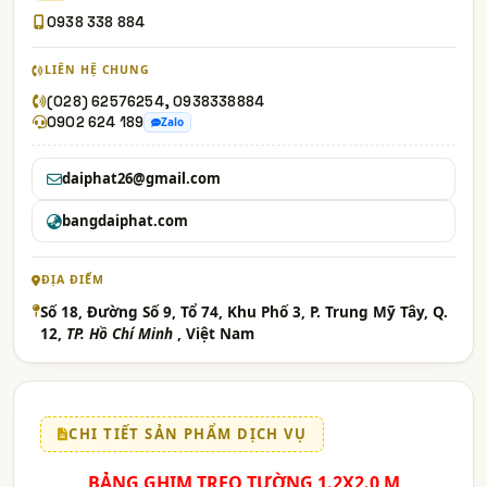
0938 338 884
LIÊN HỆ CHUNG
(028) 62576254, 0938338884
0902 624 189
Zalo
daiphat26@gmail.com
bangdaiphat.com
ĐỊA ĐIỂM
Số 18, Đường Số 9, Tổ 74, Khu Phố 3, P. Trung Mỹ Tây, Q.
12,
TP. Hồ Chí Minh
, Việt Nam
CHI TIẾT SẢN PHẨM DỊCH VỤ
BẢNG GHIM TREO TƯỜNG 1.2X2.0 M