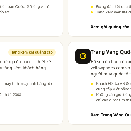
 tiên bản Quốc tế (tiếng Anh)
Đứng đầu kết quả t
hồ sơ
Tặng kèm website c
Xem gói quảng cáo
Trang Vàng Quố
Tặng kèm khi quảng cáo
 riêng của bạn — thiết kế,
Hồ sơ của bạn còn x
ợi tặng kèm khách hàng
yellowpages.com.vn 
người mua quốc tế t
 — máy tính, máy tính bảng, điện
Khách FDI tại VN & 
cung cấp Việt bằng 
định từ 2008
Không cần giỏi tiến
chỉ cần được tìm th
Xem Trang Vàng Qu