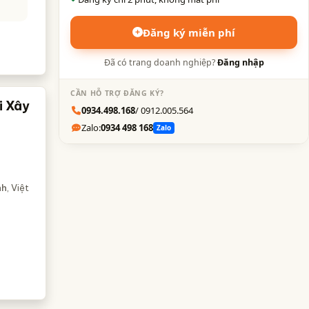
Đăng ký miễn phí
Đã có trang doanh nghiệp?
Đăng nhập
CẦN HỖ TRỢ ĐĂNG KÝ?
i Xây
0934.498.168
/ 0912.005.564
Zalo:
0934 498 168
Zalo
nh
, Việt