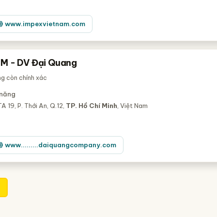
www.impexvietnam.com
M - DV Đại Quang
ng còn chính xác
 năng
A 19, P. Thới An, Q.12,
TP. Hồ Chí Minh
, Việt Nam
www.........daiquangcompany.com
1