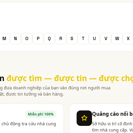
M
N
O
P
Q
R
S
T
U
V
W
X
ạn
được tìm — được tin — được ch
àng đưa doanh nghiệp của bạn vào đúng nơi người mua
ật, được tin tưởng và bán hàng.
Quảng cáo nổi b
Miễn phí 100%
 chủ động tra cứu nhà cung
Sở hữu vị trí cố địn
tìm nhà cung cấp. Vị