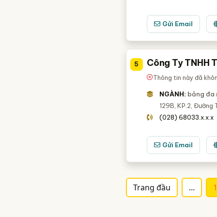
Gửi Email
Công Ty TNHH T
5
Thông tin này đã khô
NGÀNH:
bảng đa
129B, KP.2, Đường T
(028) 68033.x.x.x
Gửi Email
Trang đầu
...