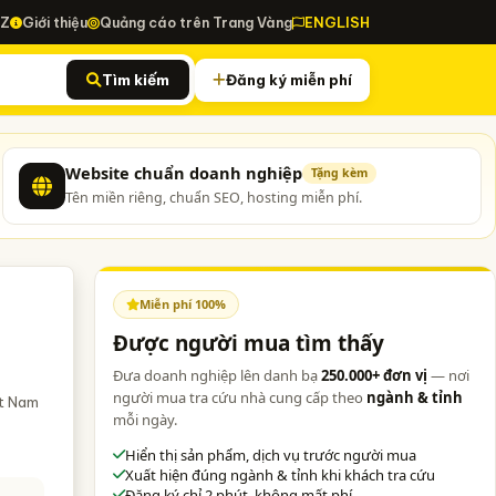
-Z
Giới thiệu
Quảng cáo trên Trang Vàng
ENGLISH
Tìm kiếm
Đăng ký miễn phí
Website chuẩn doanh nghiệp
Tặng kèm
Tên miền riêng, chuẩn SEO, hosting miễn phí.
Miễn phí 100%
Được người mua tìm thấy
Đưa doanh nghiệp lên danh bạ
250.000+ đơn vị
— nơi
người mua tra cứu nhà cung cấp theo
ngành & tỉnh
ệt Nam
mỗi ngày.
Hiển thị sản phẩm, dịch vụ trước người mua
Xuất hiện đúng ngành & tỉnh khi khách tra cứu
Đăng ký chỉ 2 phút, không mất phí