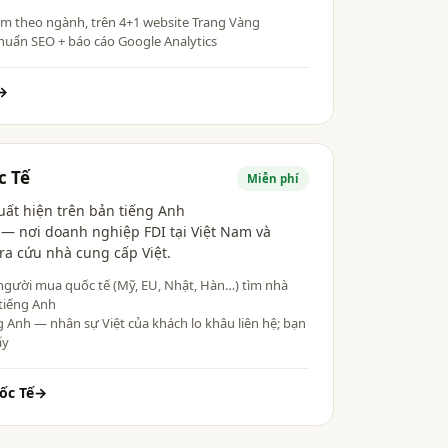
ìm theo ngành, trên 4+1 website Trang Vàng
huẩn SEO + báo cáo Google Analytics
→
c Tế
Miễn phí
uất hiện trên bản tiếng Anh
— nơi doanh nghiệp FDI tại Việt Nam và
ra cứu nhà cung cấp Việt.
người mua quốc tế (Mỹ, EU, Nhật, Hàn…) tìm nhà
tiếng Anh
g Anh — nhân sự Việt của khách lo khâu liên hệ; bạn
ấy
ốc Tế
→