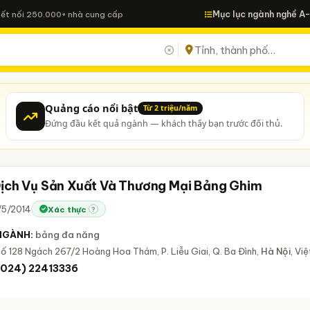
Mục lục ngành nghề A
Kết nối 250.000+ nhà cung cấp
Quảng cáo nổi bật
Từ 2 triệu/năm
Đứng đầu kết quả ngành — khách thấy bạn trước đối thủ.
ịch Vụ Sản Xuất Và Thương Mại Bảng Ghim
/5/2014
Xác thực
?
NGÀNH:
bảng đa năng
ố 128 Ngách 267/2 Hoàng Hoa Thám, P. Liễu Giai, Q. Ba Đình,
Hà Nội
, Vi
(024) 22413336