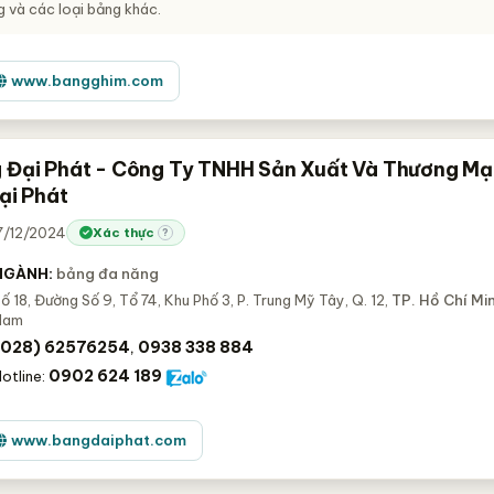
 và các loại bảng khác.
www.bangghim.com
 Đại Phát - Công Ty TNHH Sản Xuất Và Thương Mạ
ại Phát
27/12/2024
Xác thực
?
NGÀNH:
bảng đa năng
ố 18, Đường Số 9, Tổ 74, Khu Phố 3, P. Trung Mỹ Tây, Q. 12,
TP. Hồ Chí Mi
Nam
(028) 62576254
0938 338 884
,
0902 624 189
otline:
www.bangdaiphat.com