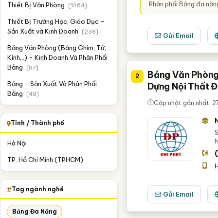
Phân phối Bảng đa năng
Thiết Bị Văn Phòng
(1264)
Thiết Bị Trường Học, Giáo Dục -
Sản Xuất và Kinh Doanh
(238)
Gửi Email
Bảng Văn Phòng (Bảng Ghim, Từ,
Kính,..) - Kinh Doanh Và Phân Phối
Bảng
(67)
Bảng Văn Phòng
2
Bảng - Sản Xuất Và Phân Phối
Dựng Nội Thất Đ
Bảng
(49)
Cập nhật gần nhất: 
Tỉnh / Thành phố
S
Hà Nội
TP. Hồ Chí Minh (TPHCM)
H
Tag ngành nghề
Gửi Email
Bảng Đa Năng