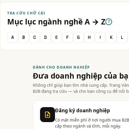
TRA CỨU CHỮ CÁI
Mục lục ngành nghề A → Z
?
A
B
C
D
E
F
G
H
I
K
L
DÀNH CHO DOANH NGHIỆP
Đưa doanh nghiệp của b
Không chỉ giúp bạn tìm nhà cung cấp. Trang V
B2B đang tra cứu — và cho bạn công cụ để nổi b
Đăng ký doanh nghiệp
Có mặt miễn phí ở nơi người mua B2B
cấp theo ngành và tỉnh, mỗi ngày.