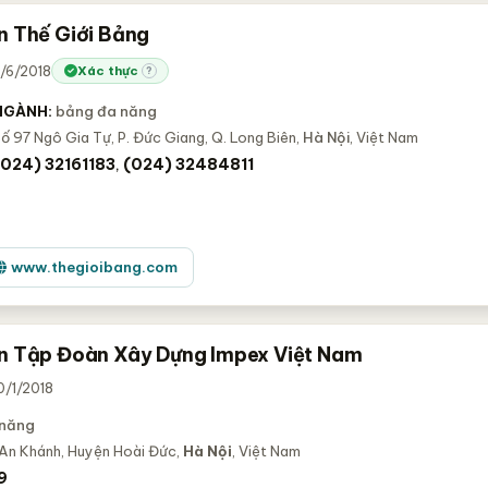
n Thế Giới Bảng
1/6/2018
Xác thực
?
NGÀNH:
bảng đa năng
ố 97 Ngô Gia Tự, P. Đức Giang, Q. Long Biên,
Hà Nội
, Việt Nam
(024) 32161183
(024) 32484811
,
www.thegioibang.com
n Tập Đoàn Xây Dựng Impex Việt Nam
0/1/2018
 năng
 An Khánh, Huyện Hoài Đức,
Hà Nội
, Việt Nam
9