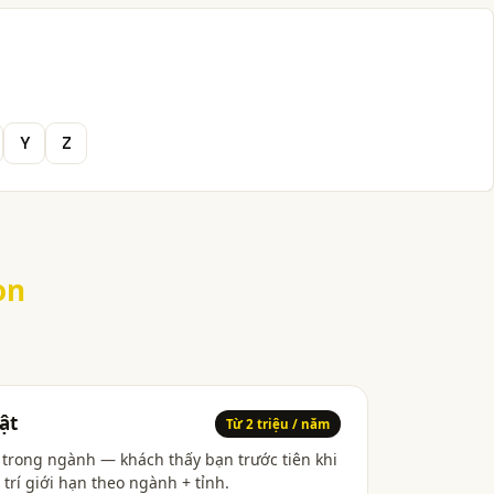
Y
Z
ọn
ật
Từ 2 triệu / năm
h trong ngành — khách thấy bạn trước tiên khi
 trí giới hạn theo ngành + tỉnh.