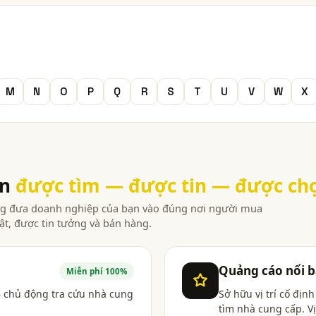
M
N
O
P
Q
R
S
T
U
V
W
X
ạn
được tìm — được tin — được ch
àng đưa doanh nghiệp của bạn vào đúng nơi người mua
ật, được tin tưởng và bán hàng.
Quảng cáo nổi b
Miễn phí 100%
 chủ động tra cứu nhà cung
Sở hữu vị trí cố địn
tìm nhà cung cấp. Vị