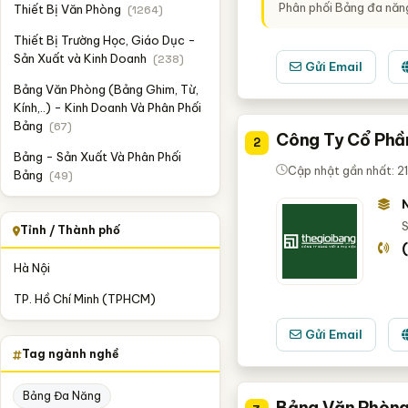
Phân phối Bảng đa năng
Thiết Bị Văn Phòng
(1264)
Thiết Bị Trường Học, Giáo Dục -
Sản Xuất và Kinh Doanh
(238)
Gửi Email
Bảng Văn Phòng (Bảng Ghim, Từ,
Kính,..) - Kinh Doanh Và Phân Phối
Bảng
(67)
Công Ty Cổ Phầ
2
Bảng - Sản Xuất Và Phân Phối
Cập nhật gần nhất: 2
Bảng
(49)
S
Tỉnh / Thành phố
Hà Nội
TP. Hồ Chí Minh (TPHCM)
Gửi Email
Tag ngành nghề
Bảng Đa Năng
Bảng Văn Phòng