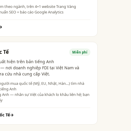
ìm theo ngành, trên 4+1 website Trang Vàng
huẩn SEO + báo cáo Google Analytics
→
c Tế
Miễn phí
uất hiện trên bản tiếng Anh
— nơi doanh nghiệp FDI tại Việt Nam và
ra cứu nhà cung cấp Việt.
người mua quốc tế (Mỹ, EU, Nhật, Hàn…) tìm nhà
tiếng Anh
g Anh — nhân sự Việt của khách lo khâu liên hệ; bạn
ấy
ốc Tế
→