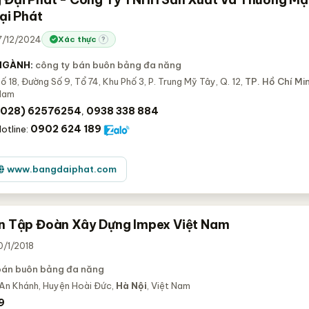
ại Phát
27/12/2024
Xác thực
?
NGÀNH:
công ty bán buôn bảng đa năng
ố 18, Đường Số 9, Tổ 74, Khu Phố 3, P. Trung Mỹ Tây, Q. 12,
TP. Hồ Chí Mi
Nam
(028) 62576254
0938 338 884
,
0902 624 189
otline:
www.bangdaiphat.com
n Tập Đoàn Xây Dựng Impex Việt Nam
0/1/2018
bán buôn bảng đa năng
 An Khánh, Huyện Hoài Đức,
Hà Nội
, Việt Nam
9