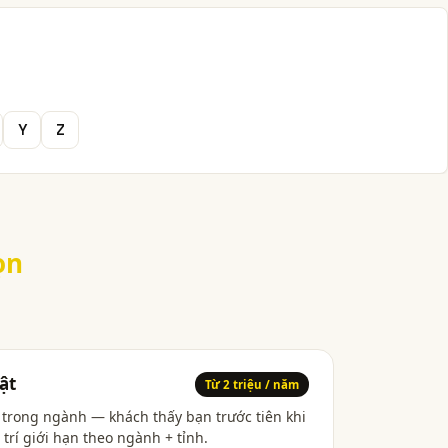
Y
Z
ọn
ật
Từ 2 triệu / năm
h trong ngành — khách thấy bạn trước tiên khi
 trí giới hạn theo ngành + tỉnh.