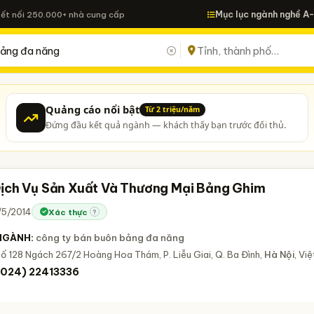
Mục lục ngành nghề A
Kết nối 250.000+ nhà cung cấp
Quảng cáo nổi bật
Từ 2 triệu/năm
Đứng đầu kết quả ngành — khách thấy bạn trước đối thủ.
ịch Vụ Sản Xuất Và Thương Mại Bảng Ghim
/5/2014
Xác thực
?
NGÀNH:
công ty bán buôn bảng đa năng
ố 128 Ngách 267/2 Hoàng Hoa Thám, P. Liễu Giai, Q. Ba Đình,
Hà Nội
, Vi
(024) 22413336