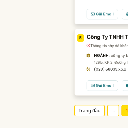
Gửi Email
Công Ty TNHH T
5
Thông tin này đã khô
NGÀNH:
công ty 
129B, KP.2, Đường T
(028) 68033.x.x.x
Gửi Email
Trang đầu
...