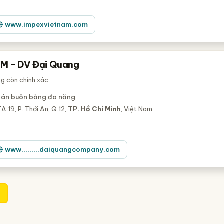
www.impexvietnam.com
M - DV Đại Quang
ng còn chính xác
bán buôn bảng đa năng
A 19, P. Thới An, Q.12,
TP. Hồ Chí Minh
, Việt Nam
www.........daiquangcompany.com
1