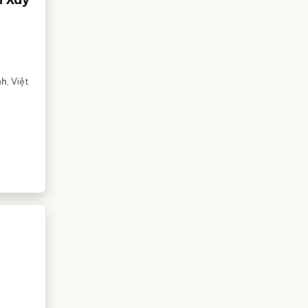
nh
, Việt