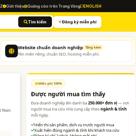
-Z
Giới thiệu
Quảng cáo trên Trang Vàng
ENGLISH
Tìm kiếm
Đăng ký miễn phí
Website chuẩn doanh nghiệp
Tặng kèm
Tên miền riêng, chuẩn SEO, hosting miễn phí.
Miễn phí 100%
Được người mua tìm thấy
Đưa doanh nghiệp lên danh bạ
250.000+ đơn vị
— nơi
người mua tra cứu nhà cung cấp theo
ngành & tỉnh
ệt Nam
mỗi ngày.
Hiển thị sản phẩm, dịch vụ trước người mua
Xuất hiện đúng ngành & tỉnh khi khách tra cứu
Đăng ký chỉ 2 phút, không mất phí