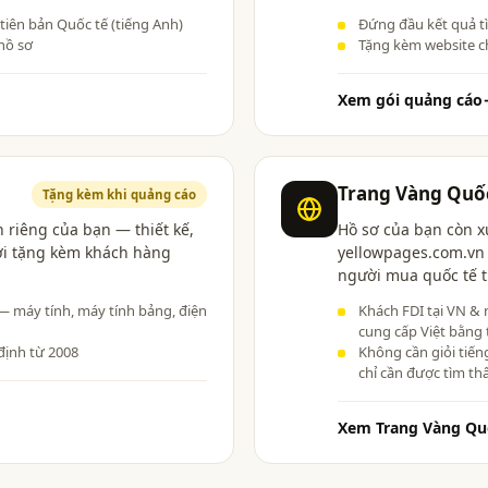
 tiên bản Quốc tế (tiếng Anh)
Đứng đầu kết quả t
hồ sơ
Tặng kèm website c
Xem gói quảng cáo
Trang Vàng Quố
Tặng kèm khi quảng cáo
 riêng của bạn — thiết kế,
Hồ sơ của bạn còn x
ợi tặng kèm khách hàng
yellowpages.com.vn 
người mua quốc tế t
 — máy tính, máy tính bảng, điện
Khách FDI tại VN & 
cung cấp Việt bằng 
định từ 2008
Không cần giỏi tiến
chỉ cần được tìm th
Xem Trang Vàng Qu