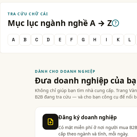
TRA CỨU CHỮ CÁI
Mục lục ngành nghề A → Z
?
A
B
C
D
E
F
G
H
I
K
L
DÀNH CHO DOANH NGHIỆP
Đưa doanh nghiệp của b
Không chỉ giúp bạn tìm nhà cung cấp. Trang V
B2B đang tra cứu — và cho bạn công cụ để nổi b
Đăng ký doanh nghiệp
Có mặt miễn phí ở nơi người mua B2B
cấp theo ngành và tỉnh, mỗi ngày.