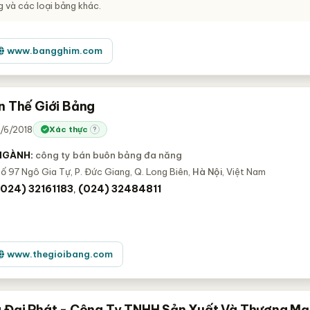
 và các loại bảng khác.
www.bangghim.com
n Thế Giới Bảng
1/6/2018
Xác thực
?
NGÀNH:
công ty bán buôn bảng đa năng
ố 97 Ngô Gia Tự, P. Đức Giang, Q. Long Biên,
Hà Nội
, Việt Nam
(024) 32161183
(024) 32484811
,
www.thegioibang.com
 Đại Phát - Công Ty TNHH Sản Xuất Và Thương Mạ