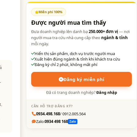
Miễn phí 100%
Được người mua tìm thấy
Đưa doanh nghiệp lên danh bạ
250.000+ đơn vị
— nơi
người mua tra cứu nhà cung cấp theo
ngành & tỉnh
mỗi ngày.
Hiển thị sản phẩm, dịch vụ trước người mua
Xuất hiện đúng ngành & tỉnh khi khách tra cứu
Đăng ký chỉ 2 phút, không mất phí
i
Đăng ký miễn phí
-
Đã có trang doanh nghiệp?
Đăng nhập
t,
CẦN HỖ TRỢ ĐĂNG KÝ?
0934.498.168
/ 0912.005.564
h
Zalo:
0934 498 168
Zalo