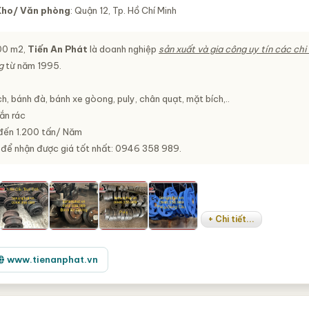
Kho/ Văn phòng
: Quận 12, Tp. Hồ Chí Minh
000 m2,
Tiến An Phát
là doanh nghiệp
sản xuất và gia công uy tín các chi 
g
từ năm 1995.
ch, bánh đà, bánh xe gòong, puly, chân quạt, mặt bích,..
ắn rác
đến 1.200 tấn/ Năm
i để nhận được giá tốt nhất: 0946 358 989.
+ Chi tiết...
www.tienanphat.vn