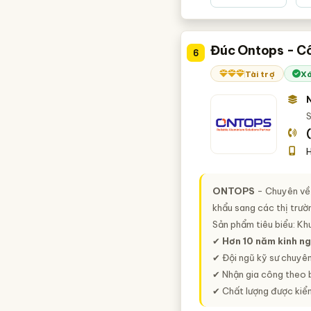
Đúc Ontops - C
6
Tài trợ
Xá
S
H
ONTOPS
- Chuyên về
khẩu sang các thị trườn
Sản phẩm tiêu biểu: Khu
✔
Hơn 10 năm kinh n
✔ Đội ngũ kỹ sư chuyên
✔ Nhận gia công theo b
✔ Chất lượng được kiể