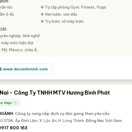
 gồm
:
hắn rác
✜ Tạ tập phòng Gym, Fitness, Yoga
ắm ô dù
✜ Van nước, van dầu
.
✜ Trụ bơm, vỏ máy bơm
tôi
:
yên nghiệp, lành nghề
ị, máy móc hiện đại
 Mỹ, Mexico, châu Á,..
www.ducanhminh.com
Nai - Công Ty TNHH MTV Hương Bình Phát
c thực
?
NGÀNH:
Công ty cung cấp dịch vụ đúc gang theo yêu cầu
ố 379A, Ấp Bình Lâm, X. Lộc An, H. Long Thành,
Đồng Nai
, Việt Nam
0917 800 163