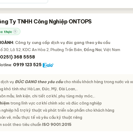
ông Ty TNHH Công Nghiệp ONTOPS
c thực
?
NGÀNH:
Công ty cung cấp dịch vụ đúc gang theo yêu cầu
ố 30, Lô S2, KDC An Hòa 2, Phường Trấn Biên,
Đồng Nai
, Việt Nam
(0251) 368 5558
0919 123 525
otline:
 dịch vụ
ĐÚC GANG theo yêu cầu
cho nhiều khách hàng trong nước và x
g khó tính như: Hà Lan, Đức, Mỹ, Đài Loan,..
ôn mẫu, linh kiện, chi tiết cơ khí, phụ tùng máy móc,..
ghiệm
trong lĩnh vực cơ khí chính xác và đúc công nghiệp
 nghiệp hỗ trợ kỹ thuật và phát triển sản phẩm cho khách hàng
ản vẽ, mẫu thực tế và yêu cầu kỹ thuật riêng
m soát theo tiêu chuẩn
ISO 9001:2015