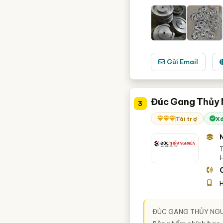
Gửi Email
Đúc Gang Thủy 
3
Tài trợ
Xá
T
H
ĐÚC GANG THỦY NG