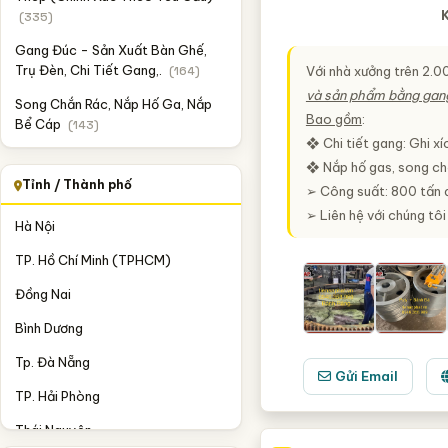
(335)
Gang Đúc - Sản Xuất Bàn Ghế,
Trụ Đèn, Chi Tiết Gang,.
(164)
Với nhà xưởng trên 2.
và sản phẩm bằng gan
Song Chắn Rác, Nắp Hố Ga, Nắp
Bao gồm
:
Bể Cáp
(143)
❖ Chi tiết gang: Ghi xí
❖ Nắp hố gas, song ch
Tỉnh / Thành phố
➢ Công suất: 800 tấn 
➢ Liên hệ với chúng tô
Hà Nội
TP. Hồ Chí Minh (TPHCM)
Đồng Nai
Bình Dương
Tp. Đà Nẵng
Gửi Email
TP. Hải Phòng
Thái Nguyên