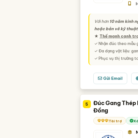
H
Với hơn
10 năm kinh 
hoặc bản vẽ kỹ thuật
★
Thế mạnh cạnh tr
✓ Nhận đúc theo mẫu g
✓ Đa dạng vật liệu: ga
✓ Phục vụ thị trường 
Gửi Email
Đúc Gang Thép 
5
Đồng
Tài trợ
Xá