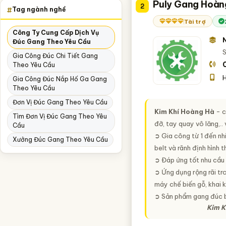
Puly Gang Hoàn
2
Hải Dương
Tag ngành nghề
Tài trợ
Ninh Bình
Công Ty Cung Cấp Dịch Vụ
Đúc Gang Theo Yêu Cầu
S
Gia Công Đúc Chi Tiết Gang
Theo Yêu Cầu
H
Gia Công Đúc Nắp Hố Ga Gang
Theo Yêu Cầu
Đơn Vị Đúc Gang Theo Yêu Cầu
Kim Khí Hoàng Hà
- c
Tìm Đơn Vị Đúc Gang Theo Yêu
đỡ, tay quay vô lăng,..
Cầu
➲ Gia công từ 1 đến nh
Xưởng Đúc Gang Theo Yêu Cầu
belt và rãnh định hình 
➲ Đáp ứng tốt nhu cầ
➲ Ứng dụng rộng rãi tr
máy chế biến gỗ, khai 
➲ Sản phẩm gang đúc bề
Kim K