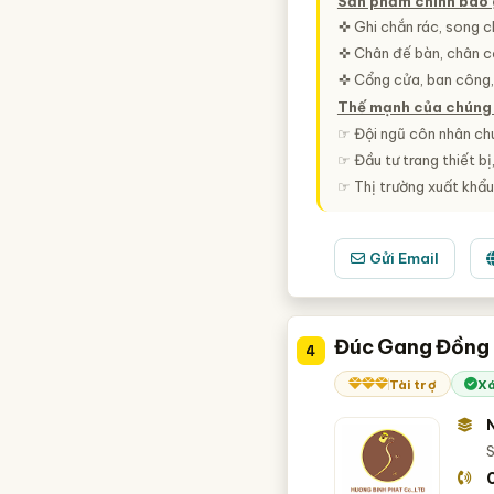
Sản phẩm chính bao
✜ Ghi chắn rác, song c
✜ Chân đế bàn, chân c
✜ Cổng cửa, ban công,.
Thế mạnh của chúng 
☞ Đội ngũ côn nhân chu
☞ Đầu tư trang thiết b
☞ Thị trường xuất khẩu:
Gửi Email
Đúc Gang Đồng 
4
Tài trợ
Xá
S