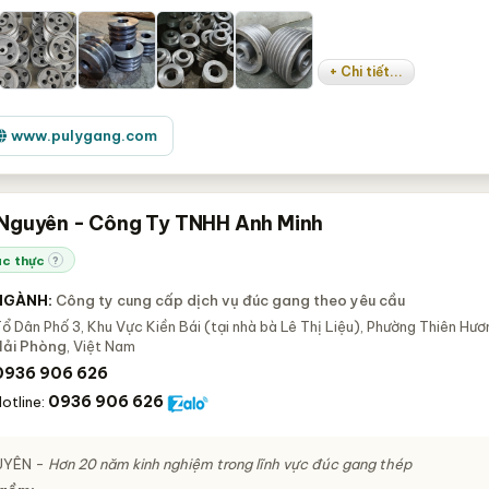
+ Chi tiết...
www.pulygang.com
Nguyên - Công Ty TNHH Anh Minh
c thực
?
NGÀNH:
Công ty cung cấp dịch vụ đúc gang theo yêu cầu
ổ Dân Phố 3, Khu Vực Kiền Bái (tại nhà bà Lê Thị Liệu), Phường Thiên Hươ
Hải Phòng
, Việt Nam
0936 906 626
0936 906 626
otline:
UYÊN
-
Hơn 20 năm kinh nghiệm trong lĩnh vực đúc gang thép