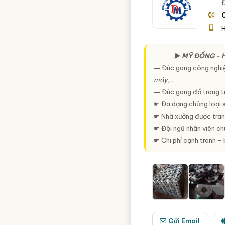
Đ
H
► MỸ ĐỒNG - 
― Đúc gang công nghi
máy,..
― Đúc gang đồ trang tr
☛ Đa dạng chủng loại s
☛ Nhà xưởng được tran
☛ Đội ngũ nhân viên chu
☛ Chi phí cạnh tranh - 
Gửi Email