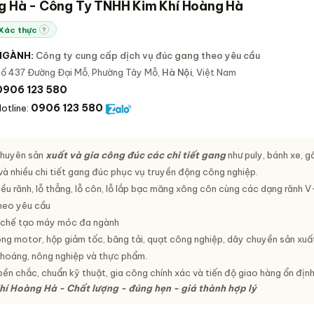
g Hà - Công Ty TNHH Kim Khí Hoàng Hà
Xác thực
?
NGÀNH:
Công ty cung cấp dịch vụ đúc gang theo yêu cầu
ố 437 Đường Đại Mỗ, Phường Tây Mỗ,
Hà Nội
, Việt Nam
0906 123 580
0906 123 580
otline:
huyên sản
xuất và gia công đúc các chi tiết gang
như puly, bánh xe, gố
 và nhiều chi tiết gang đúc phục vụ truyền động công nghiệp.
iều rãnh, lỗ thẳng, lỗ côn, lỗ lắp bạc măng xông côn cùng các dạng rãnh V
theo yêu cầu
u chế tạo máy móc đa ngành
ong motor, hộp giảm tốc, băng tải, quạt công nghiệp, dây chuyền sản xuấ
khoáng, nông nghiệp và thực phẩm.
n chắc, chuẩn kỹ thuật, gia công chính xác và tiến độ giao hàng ổn địn
hí Hoàng Hà - Chất lượng - đúng hẹn - giá thành hợp lý