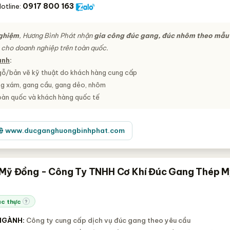
0917 800 163
otline:
nghiệm
, Hương Bình Phát nhận
gia công đúc gang, đúc nhôm theo mẫu
cho doanh nghiệp trên toàn quốc.
anh
:
ỗ/bản vẽ kỹ thuật do khách hàng cung cấp
ng xám, gang cầu, gang dẻo, nhôm
toàn quốc và khách hàng quốc tế
www.ducganghuongbinhphat.com
Mỹ Đồng - Công Ty TNHH Cơ Khí Đúc Gang Thép M
c thực
?
NGÀNH:
Công ty cung cấp dịch vụ đúc gang theo yêu cầu