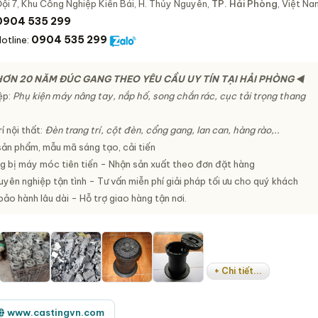
ội 7, Khu Công Nghiệp Kiền Bái, H. Thủy Nguyên,
TP. Hải Phòng
, Việt Na
0904 535 299
0904 535 299
otline:
HƠN 20 NĂM ĐÚC GANG THEO YÊU CẦU UY TÍN TẠI HẢI PHÒNG ◄
ệp:
Phụ kiện máy nâng tay, nắp hố, song chắn rác, cục tải trọng thang
í nội thất:
Đèn trang trí, cột đèn, cổng gang, lan can, hàng rào,..
ản phẩm, mẫu mã sáng tạo, cải tiến
g bị máy móc tiên tiến - Nhận sản xuất theo đơn đặt hàng
yên nghiệp tận tình - Tư vấn miễn phí giải pháp tối ưu cho quý khách
bảo hành lâu dài - Hỗ trợ giao hàng tận nơi.
+ Chi tiết...
www.castingvn.com