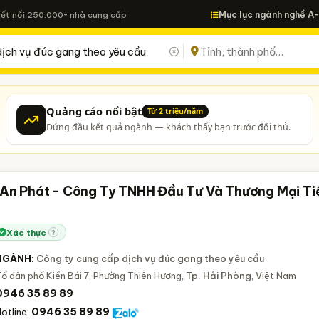
Mục lục ngành nghề A
Kết nối 250.000+ nhà cung cấp
Quảng cáo nổi bật
Từ 2 triệu/năm
Đứng đầu kết quả ngành — khách thấy bạn trước đối thủ.
 An Phát - Công Ty TNHH Đầu Tư Và Thương Mại Ti
Xác thực
?
NGÀNH:
Công ty cung cấp dịch vụ đúc gang theo yêu cầu
ổ dân phố Kiền Bái 7, Phường Thiên Hương,
Tp. Hải Phòng
, Việt Nam
0946 35 89 89
0946 35 89 89
otline: