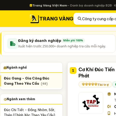
Trang Vàng Việt Nam
— Danh bạ doanh nghiệp B2B · 
TRANG VÀNG
Đăng ký doanh nghiệp
Miễn phí 100%
Xuất hiện trước 250.000+ doanh nghiệp tra cứu mỗi ngày.
Ngành nghề
Cơ Khí Đúc Tiến
1
Phát
Đúc Gang - Gia Công Đúc
Gang Theo Yêu Cầu
(48)
Tài trợ
Ngành xem thêm
T
Đúc Chi Tiết - Đồng, Nhôm, Sắt,
H
Thép (Chính Xác Theo Yêu Cầu)