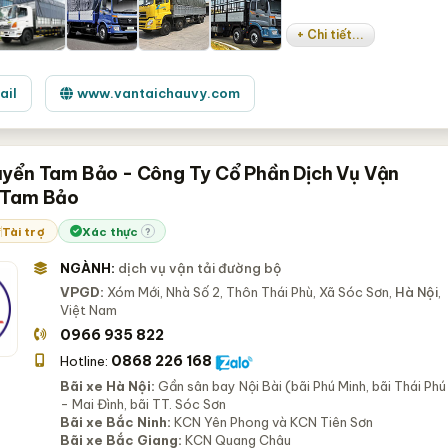
+ Chi tiết...
ail
www.vantaichauvy.com
yển Tam Bảo - Công Ty Cổ Phần Dịch Vụ Vận
 Tam Bảo
Tài trợ
Xác thực
?
NGÀNH:
dịch vụ vận tải đường bộ
VPGD:
Xóm Mới, Nhà Số 2, Thôn Thái Phù, Xã Sóc Sơn,
Hà Nội
,
Việt Nam
0966 935 822
0868 226 168
Hotline:
Bãi xe Hà Nội:
Gần sân bay Nội Bài (bãi Phú Minh, bãi Thái Phú
- Mai Đình, bãi TT. Sóc Sơn
Bãi xe Bắc Ninh:
KCN Yên Phong và KCN Tiên Sơn
Bãi xe Bắc Giang:
KCN Quang Châu