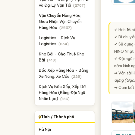
và Đại Lý Vận Tải
(2767)
Vận Chuyển Hàng Hóa,
Giao Nhận Vận Chuyển
Hàng Hóa
(2537)
✔ Hơn 16 n
✔ Di chuyể
Logistics - Dịch Vụ
Logistics
(834)
✔ Sử dụng d
HINO Nhật B
Kho Bãi - Cho Thuê Kho
✔ Đội ngũ n
Bãi
(413)
năm kinh n
Bốc Xếp Hàng Hóa - Bằng
➡ Vận tải 
Xe Nâng, Xe Cẩu
(226)
dựng (Gạch
Dịch Vụ Bốc Xếp, Xếp Dỡ
➡ Cam kết a
Hàng Hóa (Bằng Đội Ngũ
Nhân Lực)
(183)
Tỉnh / Thành phố
Hà Nội