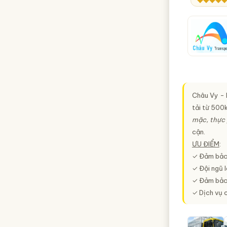
Thừa Thiên Huế
TP. Cần Thơ
Vĩnh Phúc
Đắk Lắk
Đắk Nông
Bắc Giang
Châu Vy - 
Bình Định
tải từ 500k
mặc, thực 
Cao Bằng
cận.
Gia Lai
ƯU ĐIỂM
:
✓ Đảm bảo 
Hà Giang
✓ Đội ngũ l
Hà Nam
✓ Đảm bảo 
Hải Dương
✓ Dịch vụ 
Hậu Giang
Kiên Giang