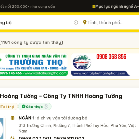
Mục lục ngành nghề A
Kết nối 250.000+ nhà cung cấp
(1161 công ty được tìm thấy)
 Hoàng Tường - Công Ty TNHH Hoàng Tường
Tài trợ
Xác thực
?
NGÀNH:
dịch vụ vận tải đường bộ
313 Trường Chinh, Phường 7, Thành Phố Tuy Hòa,
Phú Yên
, Việt
Nam
0968 027 001
0979 811 002
,