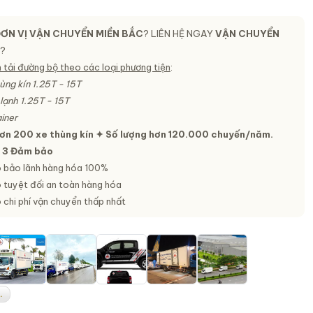
ƠN VỊ VẬN CHUYỂN MIỀN BẮC
? LIÊN HỆ NGAY
VẬN CHUYỂN
?
 tải đường bộ theo các loại phương tiện
:
ùng kín 1.25T - 15T
lạnh 1.25T - 15T
iner
hơn 200 xe thùng kín ✦ Số lượng hơn 120.000 chuyến/năm.
 3 Đảm bảo
 bảo lãnh hàng hóa 100%
tuyệt đối an toàn hàng hóa
chi phí vận chuyển thấp nhất
.