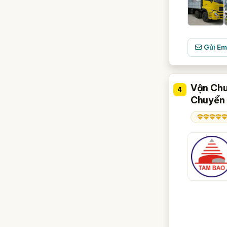
Kon Tum
Long An
Gửi Em
Ninh Bình
Quảng Bình
Quảng Nam
Vận Chu
4
Chuyển
Quảng Ngãi
Tây Ninh
Tiền Giang
Trà Vinh
Vĩnh Long
Yên Bái