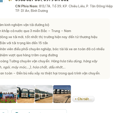
CN Phía Nam:
813/7A, Tổ 39, KP. Chiêu Liêu, P. Tân Đông Hiệp
TP. Dĩ An, Bình Dương
ăm kinh nghiệm vận tải đường bộ
n khắp cả nước qua 3 miền Bắc – Trung – Nam
òng xe tải mới, tốt nhất thị trường hiện nay đến từ thương hiệu
ản với tải trọng lên đến 15 tấn
hân viên điều phối chuyên nghiệp, bác tài lái xe an toàn đã có nhiều
ghiệm vượt qua hàng trăm cung đường
Hoàng Tường chuyên vận chuyển:
Hàng hóa tiêu dùng, hàng xây
, ngói, máy móc,..), hóa chất, dầu nhớt,..
n toàn – Đền bù nếu xảy ra thiệt hại trong quá trình vận chuyển.
+ Chi tiết...