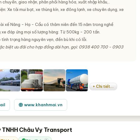
chuyển, giao nhận, phân phối hàng hóa, xuất nhập khẩu,..
ện: Xe tải mui bạt, xe thùng kín, xe đông lạnh, xe chuyên dụng, xe
tài xế Nâng - Hạ - Cẩu có thâm niên đến 15 năm trong nghề
g xe đáp ứng mọi số lượng hàng: Từ 500kg - 200 tấn.
ình trạng hàng nguyên vẹn, đền bù khi có lỗi.
ặc biệt ưu đãi cho hợp đồng dài hạn, gọi: 0938 400 700 - 0903
+ Chi tiết...
ail
www.khanhmai.vn
 TNHH Châu Vy Transport