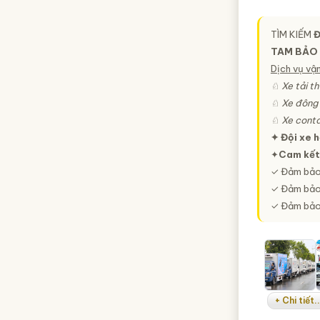
TÌM KIẾM
Đ
TAM BẢO
Dịch vụ vận
♘ Xe tải th
♘ Xe đông 
♘ Xe conta
✦ Đội xe 
✦
Cam kết
✓ Đảm bảo
✓ Đảm bảo 
✓ Đảm bảo 
+ Chi tiết..