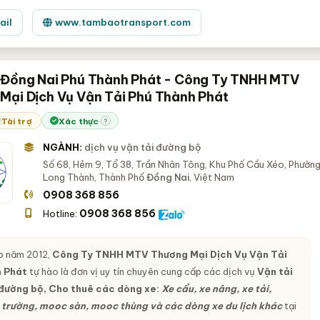
ail
www.tambaotransport.com
 Đồng Nai Phú Thành Phát - Công Ty TNHH MTV
Mại Dịch Vụ Vận Tải Phú Thành Phát
Tài trợ
Xác thực
?
NGÀNH:
dịch vụ vận tải đường bộ
Số 68, Hẻm 9, Tổ 38, Trần Nhân Tông, Khu Phố Cầu Xéo, Phườn
Long Thành, Thành Phố
Đồng Nai
, Việt Nam
0908 368 856
0908 368 856
Hotline:
p năm 2012,
Công Ty TNHH MTV Thương Mại Dịch Vụ Vận Tải
 Phát
tự hào là đơn vị uy tín chuyên cung cấp các dịch vụ
Vận tải
đường bộ, Cho thuê các dòng xe:
Xe cẩu, xe nâng, xe tải,
 trường, mooc sàn, mooc thùng và các dòng xe du lịch khác
tại