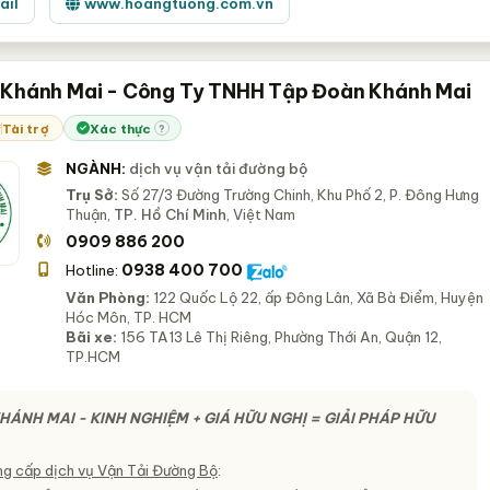
ail
www.hoangtuong.com.vn
 Khánh Mai - Công Ty TNHH Tập Đoàn Khánh Mai
Tài trợ
Xác thực
?
NGÀNH:
dịch vụ vận tải đường bộ
Trụ Sở:
Số 27/3 Đường Trường Chinh, Khu Phố 2, P. Đông Hưng
Thuận,
TP. Hồ Chí Minh
, Việt Nam
0909 886 200
0938 400 700
Hotline:
Văn Phòng:
122 Quốc Lộ 22, ấp Đông Lân, Xã Bà Điểm, Huyện
Hóc Môn, TP. HCM
Bãi xe:
156 TA13 Lê Thị Riêng, Phường Thới An, Quận 12,
TP.HCM
HÁNH MAI - KINH NGHIỆM + GIÁ HỮU NGHỊ = GIẢI PHÁP HỮU
g cấp dịch vụ Vận Tải Đường Bộ
: