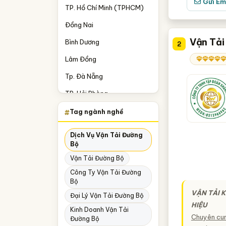
Gửi Em
TP. Hồ Chí Minh (TPHCM)
Đồng Nai
Vận Tải
Bình Dương
2
Lâm Đồng
Tp. Đà Nẵng
TP. Hải Phòng
Đồng Tháp
Tag ngành nghề
An Giang
Dịch Vụ Vận Tải Đường
Bộ
Bà Rịa-Vũng Tàu
Vận Tải Đường Bộ
Bắc Ninh
Công Ty Vận Tải Đường
Bình Phước
Bộ
VẬN TẢI K
Đại Lý Vận Tải Đường Bộ
Bình Thuận
HIỆU
Kinh Doanh Vận Tải
Hưng Yên
Chuyên cun
Đường Bộ