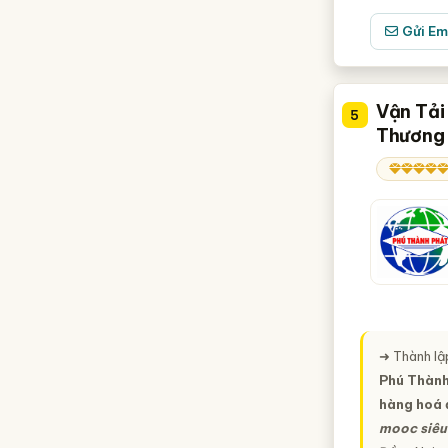
Gửi Em
Vận Tải
5
Thương 
➜ Thành lậ
Phú Thành
hàng hoá 
mooc siêu