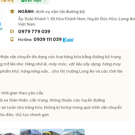
Tài trợ
Xác thực
?
NGÀNH:
dịch vụ vận tải đường bộ
Ấp Xuân Khánh 1, Xã Hòa Khánh Nam, Huyện Đức Hòa,
Long An
Việt Nam
0979 779 039
0939 111 039
Hotline:
Nhận vận chuyển đa dạng các loại hàng hóa bằng đường bộ trọng
g trở lên như:
Hàng nhỏ lẻ, máy móc, vật liệu xây dựng, hàng may
phẩm khô, hàng nông sản,..
cho thị trường Long An và các tỉnh lân
thời gian theo yêu cầu
ái xe thân thiện, cẩn trọng, thông thuộc các tuyến đường
an toàn cho hàng hóa, không bị hư hại trong quá trình vận chuyển
chu đáo, thủ tục nhanh gọn.