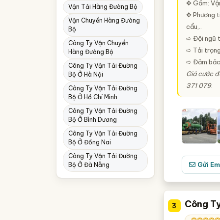
✥ Gồm: Vận 
Hà Tĩnh
Vận Tải Hàng Đường Bộ
✥ Phương ti
Vận Chuyển Hàng Đường
Khánh Hòa
cẩu,..
Bộ
Lào Cai
➪ Đội ngũ 
Công Ty Vận Chuyển
➪ Tải trọn
Hàng Đường Bộ
Lạng Sơn
➪ Đảm bảo t
Công Ty Vận Tải Đường
Nam Định
Giá cước đ
Bộ Ở Hà Nội
371 079
.
Nghệ An
Công Ty Vận Tải Đường
Bộ Ở Hồ Chí Minh
Phú Thọ
Công Ty Vận Tải Đường
Bộ Ở Bình Dương
Phú Yên
Công Ty Vận Tải Đường
Quảng Ninh
Bộ Ở Đồng Nai
Quảng Trị
Công Ty Vận Tải Đường
Gửi Em
Bộ Ở Đà Nẵng
Thái Bình
Thái Nguyên
Công Ty
Thanh Hóa
3